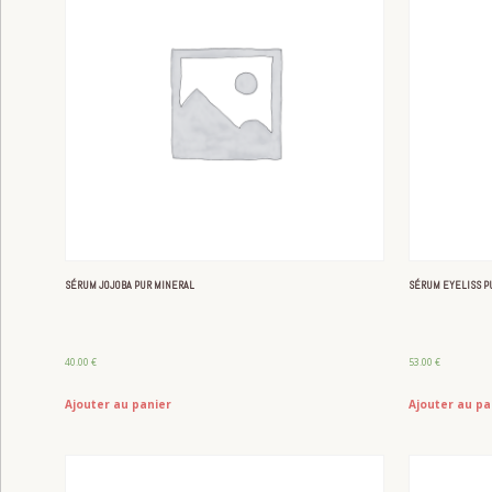
SÉRUM JOJOBA PUR MINERAL
SÉRUM EYELISS P
40.00
€
53.00
€
Ajouter au panier
Ajouter au pa