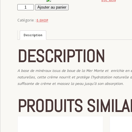
quantité
Ajouter au panier
de
Crème
Catégorie :
E-SHOP
pour
le
Description
corps
à
la
DESCRIPTION
boue
PUR
MINERAL
A base de minéraux issus de boue de la Mer Morte et enrichie en ex
naturelles, cette crème nourrit et protège l’hydratation naturelle 
suffisante de crème et massez la peau jusqu’à son absorption.
PRODUITS SIMILA