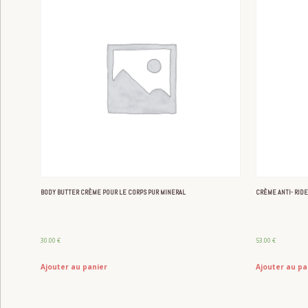
BODY BUTTER CRÈME POUR LE CORPS PUR MINERAL
CRÈME ANTI- RID
30.00
€
53.00
€
Ajouter au panier
Ajouter au pa